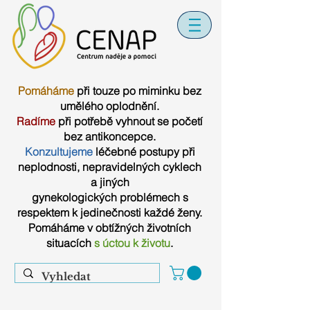
Pomáháme
při touze po miminku bez
umělého oplodnění.
Radíme
při potřebě vyhnout se početí
bez antikoncepce.
Konzultujeme
léčebné postupy při
neplodnosti, nepravidelných cyklech
a jiných
gynekologických problémech s
respektem k jedinečnosti každé ženy.
Pomáháme v obtížných životních
situacích
s úctou k životu
.