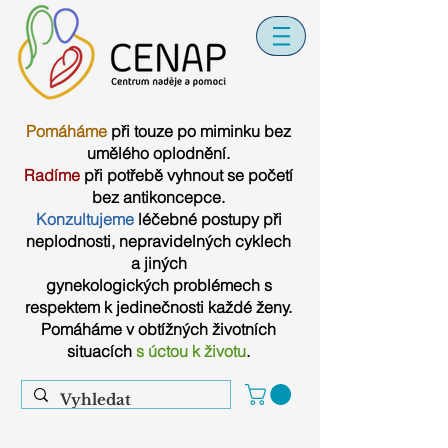
Pomáháme
při touze po miminku bez
umělého oplodnění.
Radíme
při potřebě vyhnout se početí
bez antikoncepce.
Konzultujeme
léčebné postupy při
neplodnosti, nepravidelných cyklech
a jiných
gynekologických problémech s
respektem k jedinečnosti každé ženy.
Pomáháme v obtížných životních
situacích
s úctou k životu
.