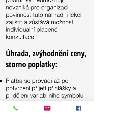
nevzniká pro organizaci
povinnost tuto náhradní lekci
zajistit a zůstává možnost
individuální placené
konzultace.
Úhrada, zvýhodnění ceny,
storno poplatky:
Platba se provádí až po
potvrzení přijetí přihlášky a
přidělení variabilního symbolu
pro platbu.
Úhrada je možná buď přímo na
recepci Centra naděje a
pomoci nebo převodem na