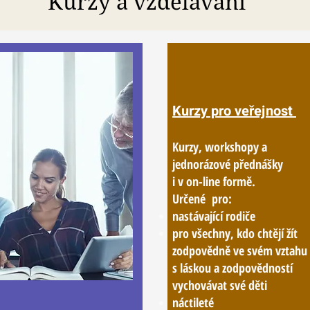
Kurzy a vzdělávání
Kurzy pro veřejnost
Kurzy, workshopy a
jednorázové přednášky
i v on-line formě.
Určené pro:
nastávající rodiče
pro všechny, kdo chtějí žít
zodpovědně ve svém vztahu
s láskou a zodpovědností
vychovávat své děti
náctileté