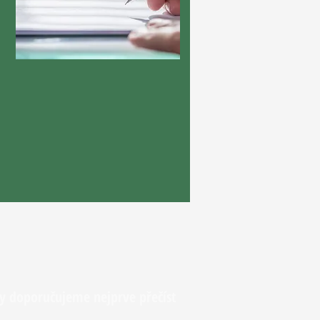
y doporučujeme nejprve přečíst