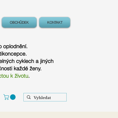
OBCHŮDEK
KONTAKT
o oplodnění.
tikoncepce.
elných cyklech a jiných
nosti každé ženy.
ctou k životu
.