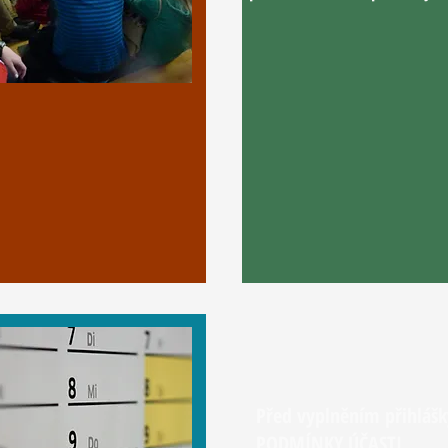
Před vyplněním přihlášk
PODMÍNKY ÚČASTI