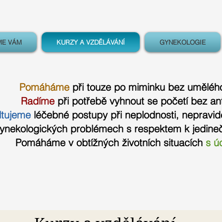
ME VÁM
KURZY A VZDĚLÁVÁNÍ
GYNEKOLOGIE
Pomáháme
při touze po miminku bez uměléh
Radíme
při potřebě vyhnout se početí bez an
ltujeme
léčebné postupy při neplodnosti, nepravid
ynekologických problémech s respektem k jedineč
Pomáháme v obtížných životních situacích
s ú