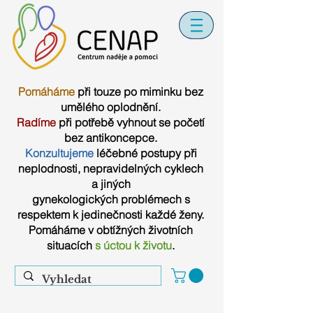
Pomáháme
při touze po miminku bez
umělého oplodnění.
Radíme
při potřebě vyhnout se početí
bez antikoncepce.
Konzultujeme
léčebné postupy při
neplodnosti, nepravidelných cyklech
a jiných
gynekologických problémech s
respektem k jedinečnosti každé ženy.
Pomáháme v obtížných životních
situacích
s úctou k životu
.