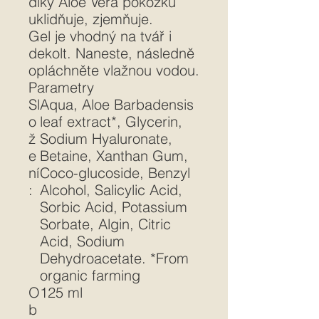
díky Aloe Vera pokožku
uklidňuje, zjemňuje.
Gel je vhodný na tvář i
dekolt. Naneste, následně
opláchněte vlažnou vodou.
Parametry
Sl
Aqua, Aloe Barbadensis
o
leaf extract*, Glycerin,
ž
Sodium Hyaluronate,
e
Betaine, Xanthan Gum,
ní
Coco-glucoside, Benzyl
:
Alcohol, Salicylic Acid,
Sorbic Acid, Potassium
Sorbate, Algin, Citric
Acid, Sodium
Dehydroacetate. *From
organic farming
O
125 ml
b