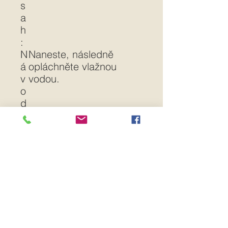
s
a
h
:
N
Naneste, následně
á
opláchněte vlažnou
v
vodou.
o
d
k
p
o
u
ži
tí:
P
FINCLUB plus, a.s.,
r
Vendryně 144, 739 94
o
Vendryně, Česká
d
republika