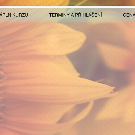
ÁPLŇ KURZU
TERMÍNY A PŘIHLÁŠENÍ
CEN